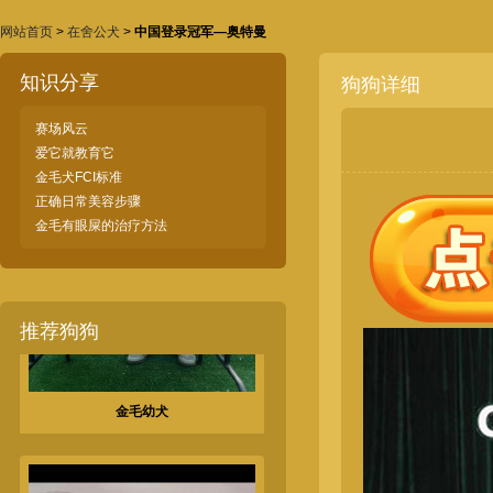
网站首页
>
在舍公犬
>
中国登录冠军—奥特曼
金毛母犬
知识分享
狗狗详细
赛场风云
爱它就教育它
金毛犬FCI标准
正确日常美容步骤
金毛有眼屎的治疗方法
推荐狗狗
金毛幼犬