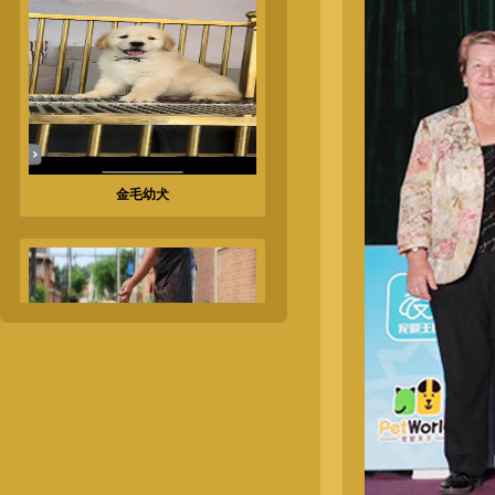
金毛幼犬
奥斯卡-母