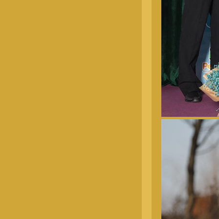
五月龄公犬