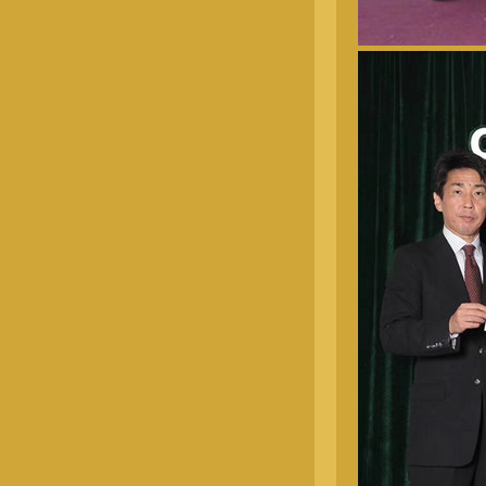
奥斯卡-公（4674）
阿呆