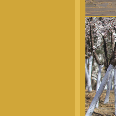
阿呆
五月龄公犬