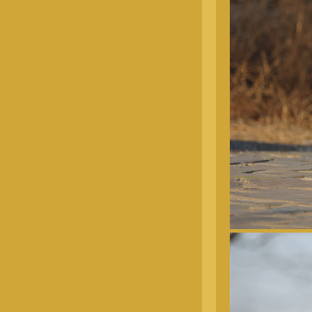
金毛公犬
金毛母犬