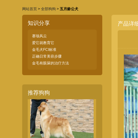
网站首页
>
全部狗狗
>
五月龄公犬
知识分享
产品详
赛场风云
爱它就教育它
金毛犬FCI标准
正确日常美容步骤
金毛有眼屎的治疗方法
金毛公犬
推荐狗狗