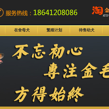
在舍母犬
繁殖计划
待售幼犬