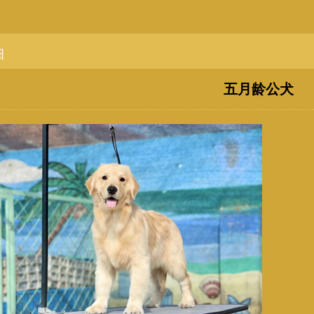
细
五月龄公犬